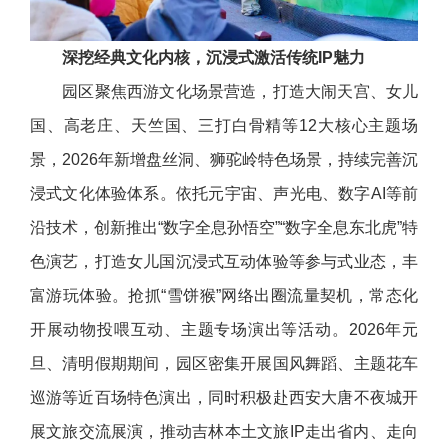
深挖经典文化内核，沉浸式激活传统IP魅力
园区聚焦西游文化场景营造，打造大闹天宫、女儿
国、高老庄、天竺国、三打白骨精等12大核心主题场
景，2026年新增盘丝洞、狮驼岭特色场景，持续完善沉
浸式文化体验体系。依托元宇宙、声光电、数字AI等前
沿技术，创新推出“数字全息孙悟空”“数字全息东北虎”特
色演艺，打造女儿国沉浸式互动体验等参与式业态，丰
富游玩体验。抢抓“雪饼猴”网络出圈流量契机，常态化
开展动物投喂互动、主题专场演出等活动。2026年元
旦、清明假期期间，园区密集开展国风舞蹈、主题花车
巡游等近百场特色演出，同时积极赴西安大唐不夜城开
展文旅交流展演，推动吉林本土文旅IP走出省内、走向