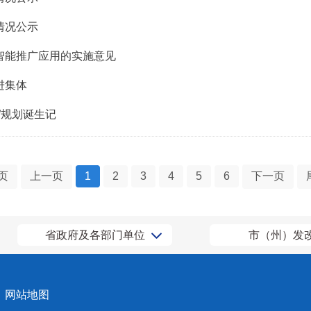
情况公示
智能推广应用的实施意见
进集体
”规划诞生记
页
上一页
1
2
3
4
5
6
下一页
省政府及各部门单位
市（州）发
会
网站地图