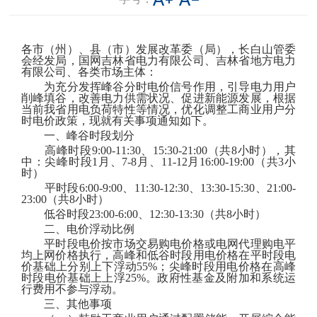
各市
（州）、县（市）
发展改革委
（局），长白山管委
会经发局
，国网
吉林
省电力有限公司
、吉林省地方电力
有限公司、各类市场主体
：
为充分发挥峰谷分时电价
信号
作用
，引导电力用户
削峰填谷
，改善电力供需状况、促进新能源发展
，根据
当前
我省
用电负荷特性等情况，
优化调整
工商业用户分
时电价
政策
，现就有关事项通知如下
。
一、峰谷时段划分
高峰时段
9:00-11:30、15:30-21:00（共8小时），其
中：尖峰时段1月、7-8月、11-12月16:00-19:00（共3小
时）
平时段
6:00-9:00、11:30-12:30、13:30-15:30、21:00-
23:00（共8小时）
低谷时段
23:00-6:00、12:30-13:30（共8小时）
二、
电价浮动比例
平时段电价按市场交易购电价格或电网代理购电平
均上网价格执行，高峰和低谷时段用电价格在平时段电
价基础上分别上下浮动
55%；尖峰时段用电价格在高峰
时段电价基础上上浮25%。政府性基金及附加和系统运
行费用不参与浮动。
三、其他事项