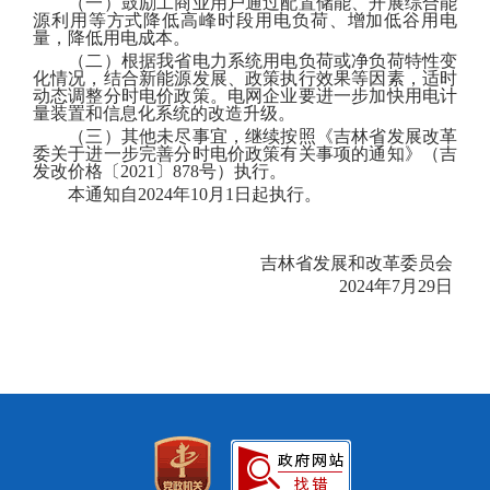
（一）鼓励工商业用户通过配置储能、开展综合能
源利用等方式降低高峰时段用电负荷、增加低谷用电
量，降低用电成本。
（二）根据我省电力系统用电负荷或净负荷特性变
化情况，结合新能源发展、政策执行效果等因素，适时
动态调整分时电价政策。电网企业要进一步加快用电计
量装置和信息化系统的改造升级。
（三）其他未尽事宜，继续
按照《
吉林
省发展改革
委关于
进一步
完善分时电价
政策
有关事项的通知》（
吉
发改价
格
〔
202
1
〕
878
号）执行。
本通知自
2024年
10
月
1日起执行。
吉林省发展和改革委员会
2024年
7
月
29
日