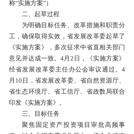
称
“
实施方案
”
）
二、
起草
过程
为
明确目标任务、改革措施和职责分
工，确保取得实效
，省发展改革委起草
了
《实施方案》
，
多次征求中省直相关部门
意见并达成一致
。
4
月
2
日，
《实施方案》
经
省发展改革委主任办公会审议通过。
4
月
10
日，省发展改革委、
省自然资源厅、
省生态环境厅、省工信厅、省政数局
联合
印发《实施方案》。
三、目标任务
聚焦固定资产投资项目审批高频事