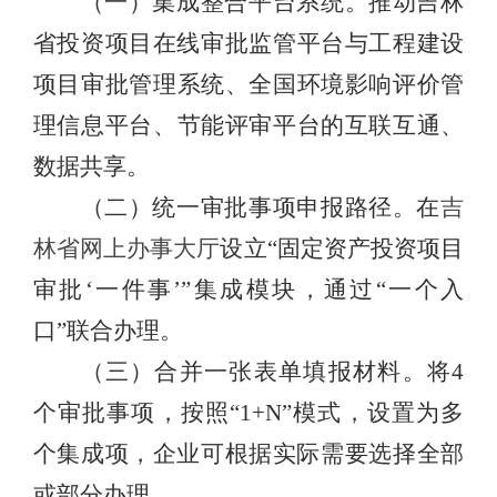
（一）
集成整合平台系统
。
推动
吉林
省投资项目
在线审批监
管平台
与
工程建设
项目审批管理
系统、全国环境影响评价管
理信息平台
、
节能评审平台的互联互通
、
数据共享
。
（二）
统一审批事项申报路径。
在
吉
林省网上办事大厅
设立
“
固定资产投资项目
审批
‘
一件事
’”
集成
模块，通过
“
一个入
口
”
联合办理
。
（三）
合并一张表单填报材料。
将
4
个审批事项，按照
“1+N”
模式，设置为多
个集成项，企业可根据实际需要选择全部
或部分办理。