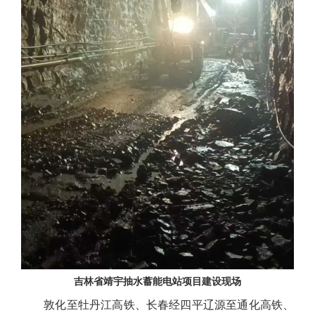
吉林省靖宇抽水蓄能电站项目建设现场
敦化至牡丹江高铁、长春经四平辽源至通化高铁、