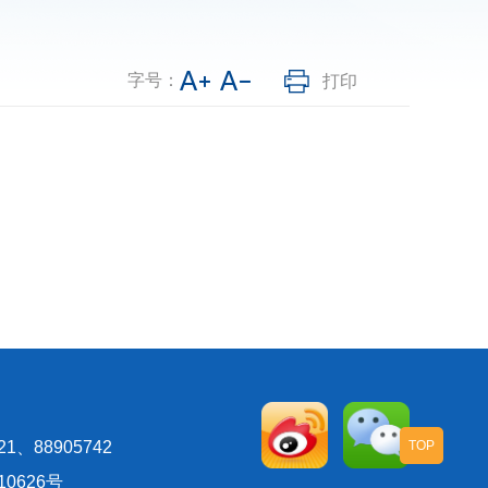
字号：
打印
、88905742
TOP
10626号