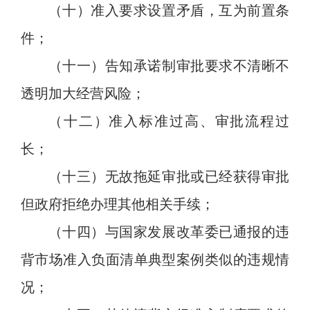
（
十
）准入要求
设置矛盾，
互为前置条
件；
（十
一
）告知承诺制审批要求不清晰不
透明加大经营风险；
（十
二
）准入标准过高
、审批
流程过
长；
（十
三
）
无故拖延审批或
已经获得审批
但政府拒绝办理其他相关手续；
（十
四
）与国家发展改革委已通报的违
背市场准入负面清单典型案例类似的违规情
况；